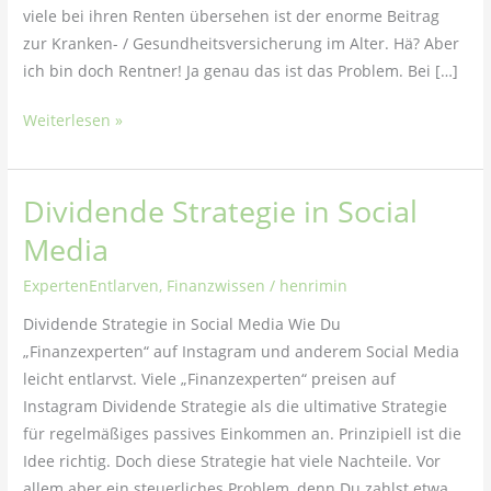
viele bei ihren Renten übersehen ist der enorme Beitrag
zur Kranken- / Gesundheitsversicherung im Alter. Hä? Aber
ich bin doch Rentner! Ja genau das ist das Problem. Bei […]
Weiterlesen »
Dividende Strategie in Social
Dividende
Strategie
Media
in
ExpertenEntlarven
,
Finanzwissen
/
henrimin
Social
Media
Dividende Strategie in Social Media Wie Du
„Finanzexperten“ auf Instagram und anderem Social Media
leicht entlarvst. Viele „Finanzexperten“ preisen auf
Instagram Dividende Strategie als die ultimative Strategie
für regelmäßiges passives Einkommen an. Prinzipiell ist die
Idee richtig. Doch diese Strategie hat viele Nachteile. Vor
allem aber ein steuerliches Problem, denn Du zahlst etwa