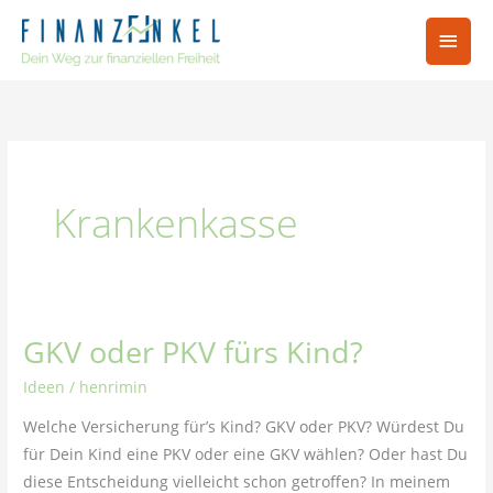
Zum
Hau
Inhalt
springen
Krankenkasse
GKV oder PKV fürs Kind?
GKV
oder
Ideen
/
henrimin
PKV
Welche Versicherung für’s Kind? GKV oder PKV? Würdest Du
fürs
für Dein Kind eine PKV oder eine GKV wählen? Oder hast Du
Kind?
diese Entscheidung vielleicht schon getroffen? In meinem