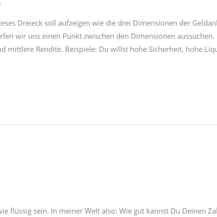
n
eses Dreieck soll aufzeigen wie die drei Dimensionen der Geldan
dürfen wir uns einen Punkt zwischen den Dimensionen aussuchen. 
und mittlere Rendite. Beispiele: Du willst hohe Sicherheit, hohe Liq
l wie flüssig sein. In meiner Welt also: Wie gut kannst Du Deine