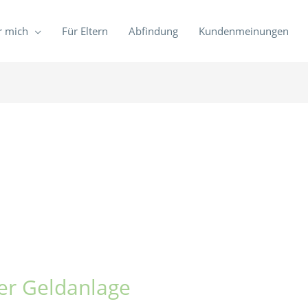
r mich
Für Eltern
Abfindung
Kundenmeinungen
er Geldanlage