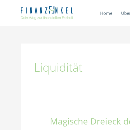
Zum
Inhalt
Home
Übe
springen
Liquidität
Magische Dreieck d
Magische
Dreieck