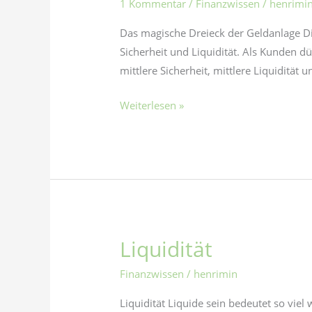
1 Kommentar
/
Finanzwissen
/
henrimi
der
Geldanlage
Das magische Dreieck der Geldanlage Di
Sicherheit und Liquidität. Als Kunden 
mittlere Sicherheit, mittlere Liquidität 
Weiterlesen »
Liquidität
Liquidität
Finanzwissen
/
henrimin
Liquidität Liquide sein bedeutet so vie