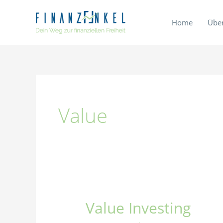
Zum
Inhalt
Home
Übe
springen
Value
Value Investing
Value
Investing