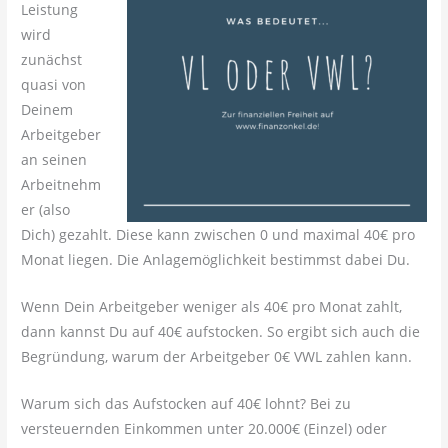
Leistung
wird
zunächst
quasi von
Deinem
Arbeitgeber
an seinen
Arbeitnehm
er (also
Dich) gezahlt. Diese kann zwischen 0 und maximal 40€ pro
Monat liegen. Die Anlagemöglichkeit bestimmst dabei Du.
Wenn Dein Arbeitgeber weniger als 40€ pro Monat zahlt,
dann kannst Du auf 40€ aufstocken. So ergibt sich auch die
Begründung, warum der Arbeitgeber 0€ VWL zahlen kann.
Warum sich das Aufstocken auf 40€ lohnt? Bei zu
versteuernden Einkommen unter 20.000€ (Einzel) oder