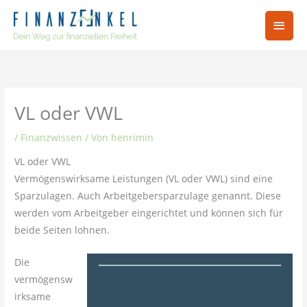
Zum
Hau
Inhalt
springen
VL oder VWL
/
Finanzwissen
/ Von
henrimin
VL oder VWL
Vermögenswirksame Leistungen (VL oder VWL) sind eine
Sparzulagen. Auch Arbeitgebersparzulage genannt. Diese
werden vom Arbeitgeber eingerichtet und können sich für
beide Seiten lohnen.
Die
vermögensw
irksame