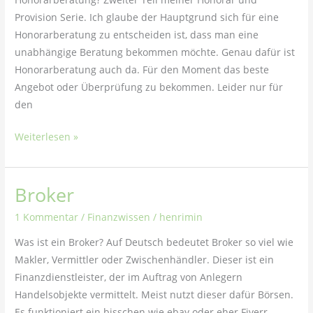
Provision Serie. Ich glaube der Hauptgrund sich für eine
Honorarberatung zu entscheiden ist, dass man eine
unabhängige Beratung bekommen möchte. Genau dafür ist
Honorarberatung auch da. Für den Moment das beste
Angebot oder Überprüfung zu bekommen. Leider nur für
den
Weiterlesen »
Broker
Broker
1 Kommentar
/
Finanzwissen
/
henrimin
Was ist ein Broker? Auf Deutsch bedeutet Broker so viel wie
Makler, Vermittler oder Zwischenhändler. Dieser ist ein
Finanzdienstleister, der im Auftrag von Anlegern
Handelsobjekte vermittelt. Meist nutzt dieser dafür Börsen.
Es funktioniert ein bisschen wie ebay oder eher Fiverr,