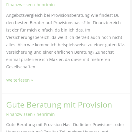
Finanzwissen
/
henrimin
Angebotsvergleich bei Provisionsberatung Wie findest Du
den besten Berater auf Provisionsbasis? Im Finanzbereich
ist der für mich einfach, da bin ich das. Im
Versicherungsbereich, da weiß ich derzeit auch noch nicht
alles. Also wie komme ich beispielsweise zu einer guten Kfz-
Versicherung und einer ehrlichen Beratung? Zunächst
einmal präferiere ich Makler, da diese mit mehreren
Gesellschaften
Weiterlesen »
Gute Beratung mit Provision
Gute
Beratung
Finanzwissen
/
henrimin
mit
Gute Beratung mit Provision Hast Du lieber Provisions- oder
Provision
Honorarberatung? Zweiter Teil meiner Honorar und