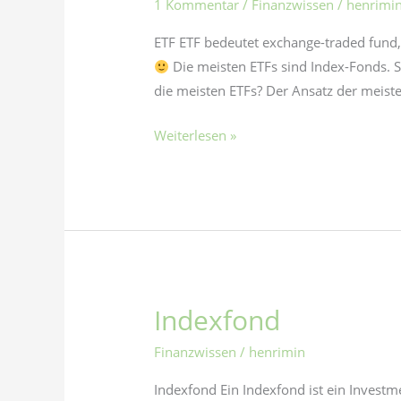
1 Kommentar
/
Finanzwissen
/
henrimi
ETF ETF bedeutet exchange-traded fund, a
Die meisten ETFs sind Index-Fonds. 
die meisten ETFs? Der Ansatz der meisten
Weiterlesen »
Indexfond
Indexfond
Finanzwissen
/
henrimin
Indexfond Ein Indexfond ist ein Invest