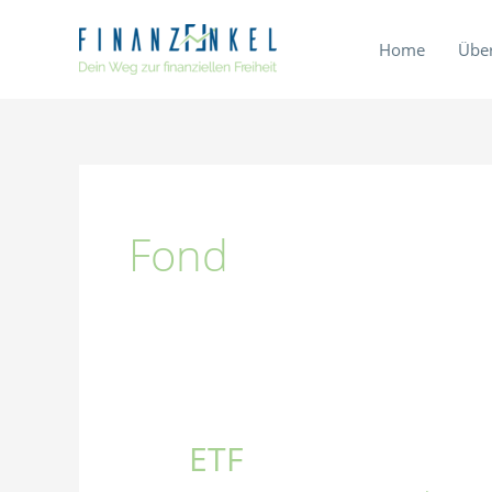
Zum
Inhalt
Home
Übe
springen
Fond
ETF
ETF