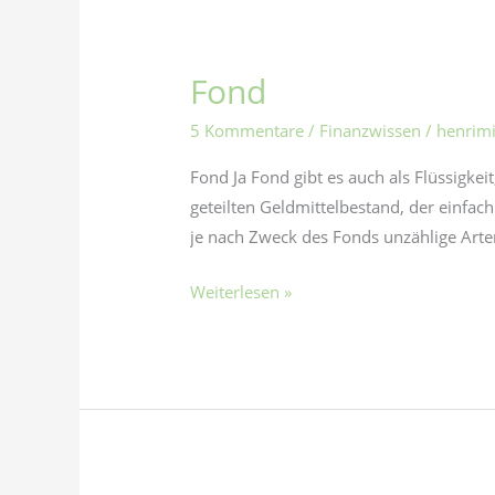
Fond
Fond
5 Kommentare
/
Finanzwissen
/
henrim
Fond Ja Fond gibt es auch als Flüssigkei
geteilten Geldmittelbestand, der einfac
je nach Zweck des Fonds unzählige Arte
Weiterlesen »